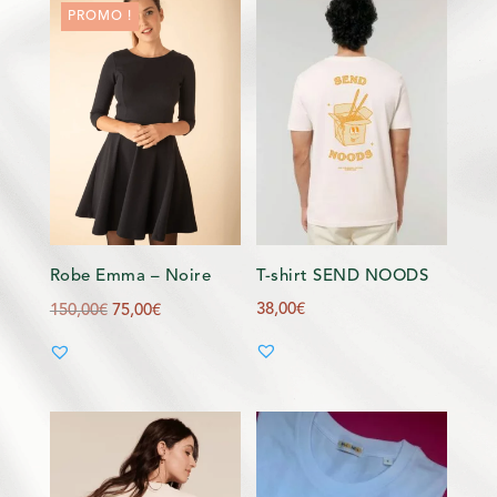
PROMO !
Robe Emma – Noire
T-shirt SEND NOODS
Le
Le
38,00
€
150,00
€
75,00
€
prix
prix
initial
actuel
était :
est :
150,00€.
75,00€.