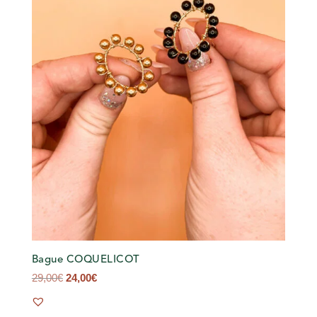
Bague COQUELICOT
Le
Le
29,00
€
24,00
€
prix
prix
initial
actuel
était :
est :