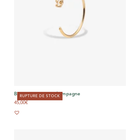
Bague – JULES – Champagne
RUPTURE DE STOCK
45,00
€