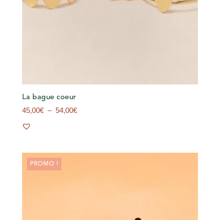
La bague coeur
Plage
45,00
€
–
54,00
€
de
prix :
45,00€
à
54,00€
PROMO !