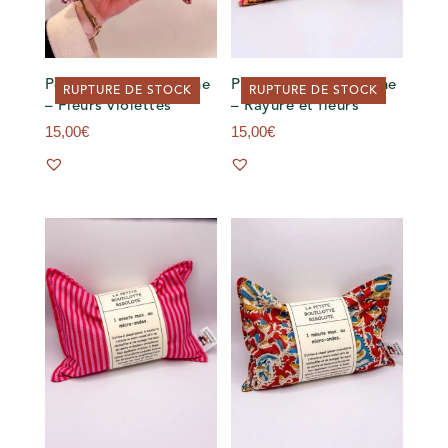
Petite bouillotte sèche
Petite bouillotte sèche
RUPTURE DE STOCK
RUPTURE DE STOCK
– Fleurs violettes
– Rayure et fleurs
15,00
€
15,00
€