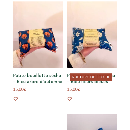
Petite bouillotte sèche
Petite bouillotte sèche
RUPTURE DE STOCK
– Bleu arbre d’automne
– Bleu fleurs bleues
15,00
€
15,00
€