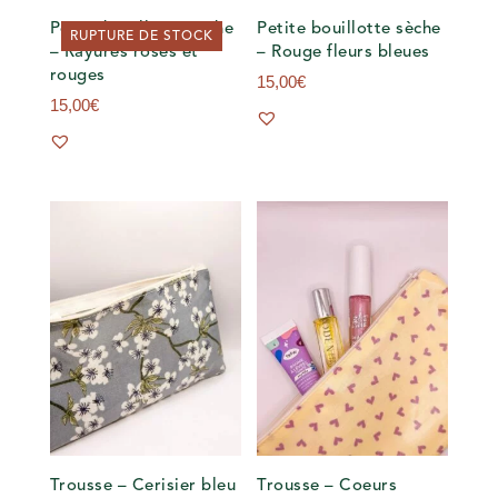
Petite bouillotte sèche
Petite bouillotte sèche
RUPTURE DE STOCK
– Rayures roses et
– Rouge fleurs bleues
rouges
15,00
€
15,00
€
Trousse – Cerisier bleu
Trousse – Coeurs