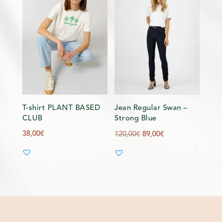
T-shirt PLANT BASED
Jean Regular Swan –
CLUB
Strong Blue
Le
Le
38,00
€
120,00
€
89,00
€
prix
prix
initial
actuel
était :
est :
120,00€.
89,00€.