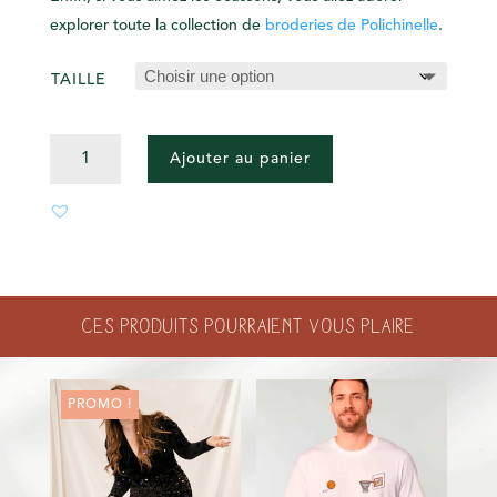
explorer toute la collection de
broderies de Polichinelle
.
TAILLE
QUANTITÉ
Ajouter au panier
DE
LE
BASIQUE
BLANC
AVEC
SCRATCH
Ces produits pourraient vous plaire
PATCH
PROMO !