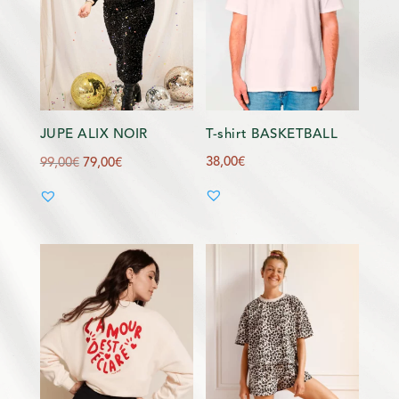
JUPE ALIX NOIR
T-shirt BASKETBALL
Le
Le
38,00
€
99,00
€
79,00
€
prix
prix
initial
actuel
était :
est :
99,00€.
79,00€.