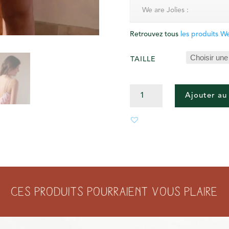
We are Jolies :
Retrouvez tous
les produits We
TAILLE
QUANTITÉ
Ajouter au
DE
PYJAMA
NUISETTE
VICHY
COEURS
ROSE
Ces produits pourraient vous plaire