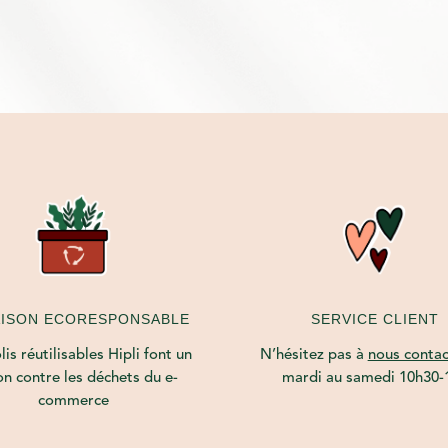
initial
actuel
était :
est :
99,00€.
79,00€.
AISON ECORESPONSABLE
SERVICE CLIENT
is réutilisables Hipli font un
N’hésitez pas à
nous contac
on contre les déchets du e-
mardi au samedi 10h30-
commerce