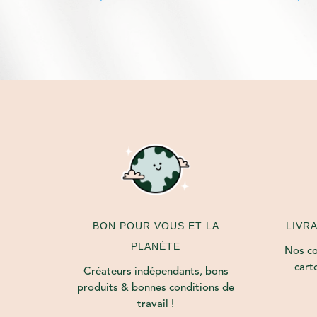
initial
actuel
était :
est :
140,00€.
112,00€.
LIVR
BON POUR VOUS ET LA
PLANÈTE
Nos col
cart
Créateurs indépendants, bons
produits & bonnes conditions de
travail !