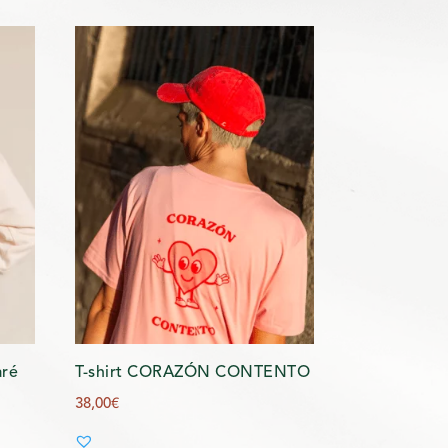
aré
T-shirt CORAZÓN CONTENTO
38,00
€