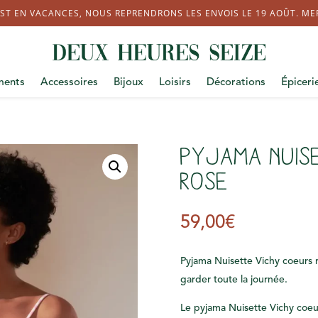
ST EN VACANCES, NOUS REPRENDRONS LES ENVOIS LE 19 AOÛT. MERC
ments
Accessoires
Bijoux
Loisirs
Décorations
Épiceri
PYJAMA Nuis
rose
59,00
€
Pyjama Nuisette Vichy coeurs 
garder toute la journée.
Le pyjama Nuisette Vichy coeu