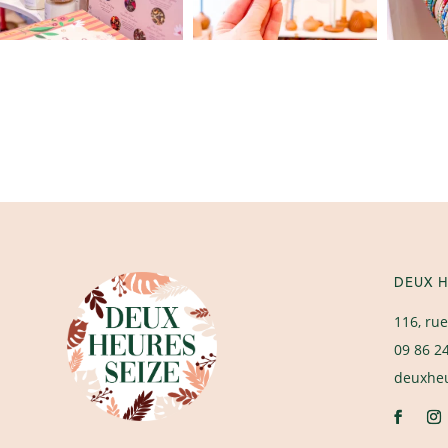
DEUX H
116, rue
09 86 2
deuxhe