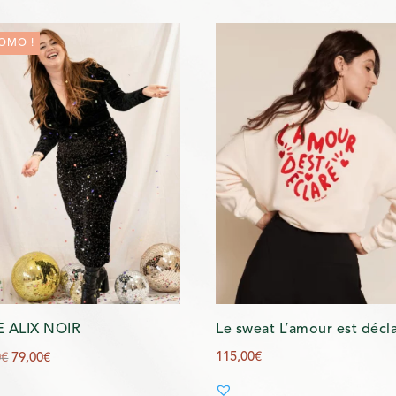
OMO !
E ALIX NOIR
Le sweat L’amour est décl
Le
Le
115,00
€
0
€
79,00
€
prix
prix