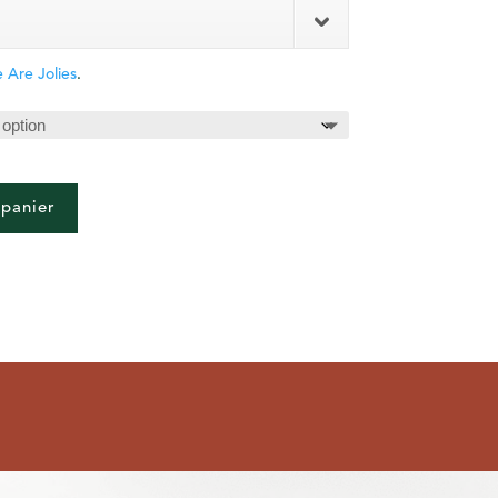
 Are Jolies
.
 panier