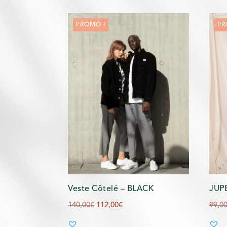
PROMO !
PR
Veste Côtelé – BLACK
JUP
Le
Le
140,00
€
112,00
€
99,0
prix
prix