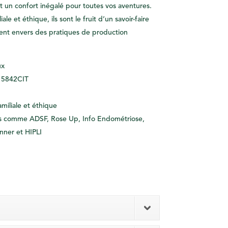
t un confort inégalé pour toutes vos aventures.
le et éthique, ils sont le fruit d’un savoir-faire
nt envers des pratiques de production
ux
15842CIT
amiliale
et
éthique
s
comme ADSF, Rose Up, Info Endométriose,
nner et HIPLI