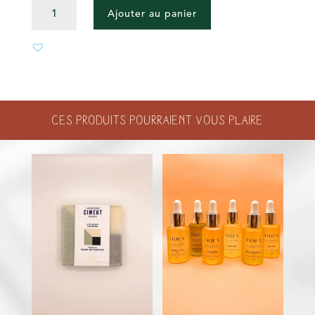
QUANTITÉ
Ajouter au panier
DE
MIRAGE
DU
DÉSERT
-
EAU
Ces produits pourraient vous plaire
DE
TOILETTE