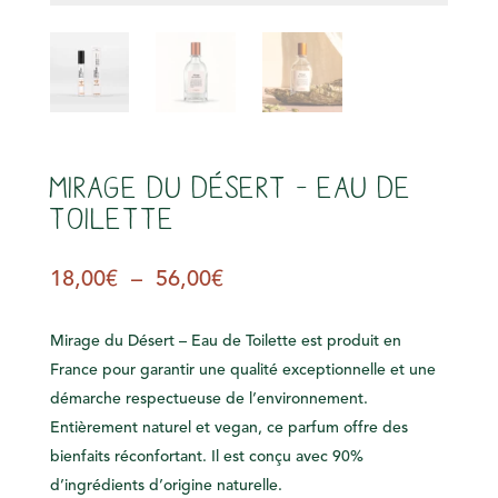
s
Mirage du Désert – Eau de
Toilette
Plage
18,00
€
–
56,00
€
de
prix :
Mirage du Désert – Eau de Toilette est produit en
18,00€
France pour garantir une qualité exceptionnelle et une
à
démarche respectueuse de l’environnement.
56,00€
Entièrement naturel et vegan, ce parfum offre des
bienfaits réconfortant. Il est conçu avec 90%
d’ingrédients d’origine naturelle.