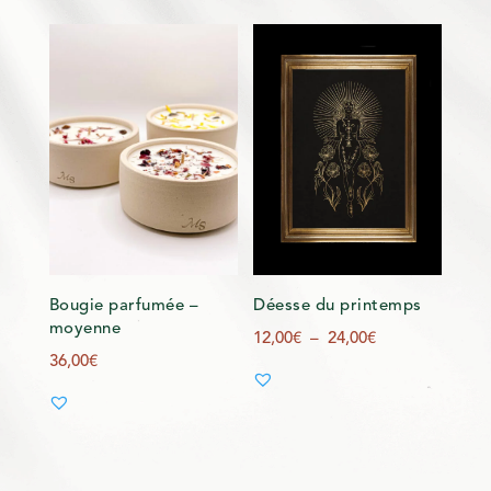
Bougie parfumée –
Déesse du printemps
moyenne
Plage
12,00
€
–
24,00
€
36,00
€
de
prix :
12,00€
à
24,00€