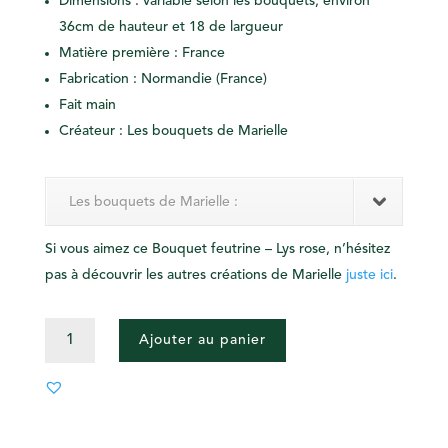
Dimensions : variable selon les bouquets, environ
36cm de hauteur et 18 de largueur
Matière première : France
Fabrication : Normandie (France)
Fait main
Créateur : Les bouquets de Marielle
Les bouquets de Marielle :
Si vous aimez ce Bouquet feutrine – Lys rose, n’hésitez
pas à découvrir les autres créations de Marielle
juste ici
.
QUANTITÉ
Ajouter au panier
DE
BOUQUET
FEUTRINE
-
LYS