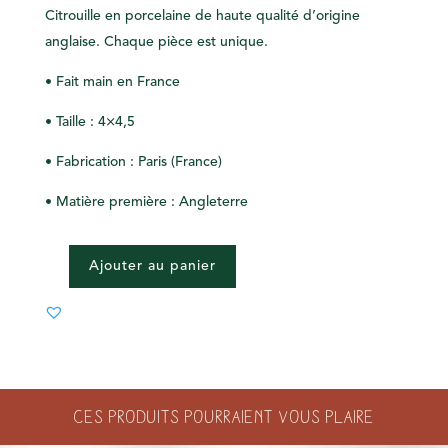
Citrouille en porcelaine
de haute qualité d’origine
anglaise. Chaque pièce est
unique.
•
Fait main
en
France
• Taille : 4×4,5
•
Fabrication :
Paris (France)
•
Matière première :
Angleterre
Ajouter au panier
QUANTITÉ
DE
CITROUILLE
ROSE
Ces produits pourraient vous plaire