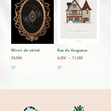
Miroir de vérité
Rue du Vaugueux
Plage
24,00
€
6,00
€
–
11,00
€
de
prix :
6,00€
à
11,00€