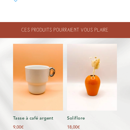
DE
CŒUR
-
JE
Ces produits pourraient vous plaire
T'AIME
Tasse à café argent
Soliflore
9,00
€
18,00
€