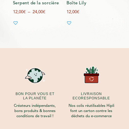
Serpent de la sorcière
Boîte Lily
Plage
12,00
€
–
24,00
€
12,00
€
de
prix :
12,00€
à
24,00€
BON POUR VOUS ET
LIVRAISON
LA PLANÈTE
ECORESPONSABLE
Créateurs indépendants,
Nos colis réutilisables Hipli
bons produits & bonnes
font un carton contre les
conditions de travail !
déchets du e-commerce