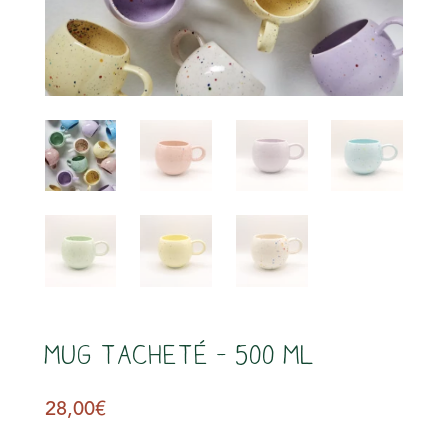
s
MUG TACHETÉ – 500 ml
28,00
€