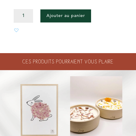
QUANTITÉ
Ajouter au panier
DE
MUG
TACHETÉ
-
500
ML
Ces produits pourraient vous plaire