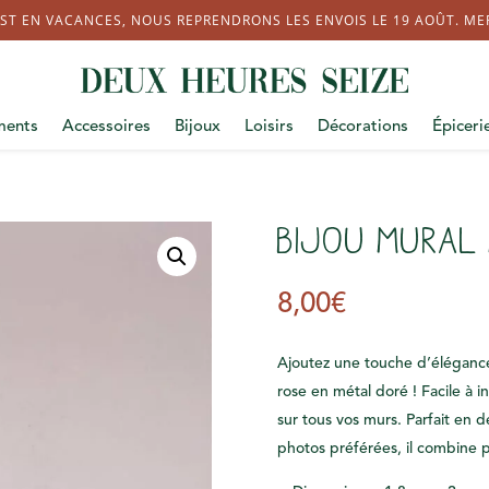
ST EN VACANCES, NOUS REPRENDRONS LES ENVOIS LE 19 AOÛT. MERC
ments
Accessoires
Bijoux
Loisirs
Décorations
Épiceri
Bijou mural 
8,00
€
Ajoutez une touche d’élégance 
rose en métal doré ! Facile à in
sur tous vos murs. Parfait en d
photos préférées, il combine pr