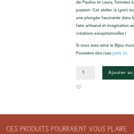
de Pauline et Laura, formées à
passion. Cet atelier (à Lyon) ou
une plongée fascinante dans leu
faire artisanal et imagination
créations exceptionnelles !
Si vous avez aimé le Bijou mur
Poussière des rues
juste ici
.
QUANTITÉ
Ajouter au
DE
BIJOU
MURAL
MINI
COEUR
ROSE
Ces produits pourraient vous plaire