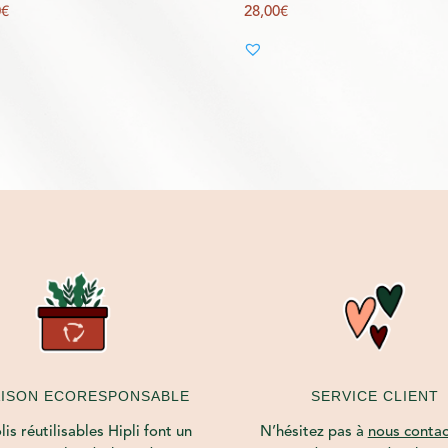
0
€
28,00
€
AISON ECORESPONSABLE
SERVICE CLIENT
is réutilisables Hipli font un
N’hésitez pas à
nous contac