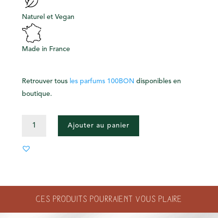
Naturel et Vegan
Made in France
Retrouver tous
les parfums 100BON
disponibles en
boutique.
QUANTITÉ
Ajouter au panier
DE
ALOE
GIVRÉ
-
EAU
DE
Ces produits pourraient vous plaire
TOILETTE