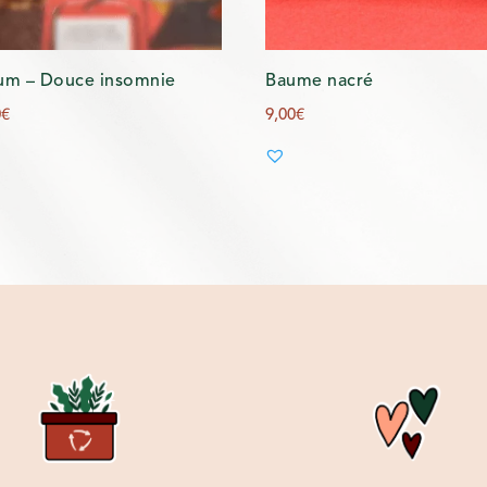
um – Douce insomnie
Baume nacré
0
€
9,00
€