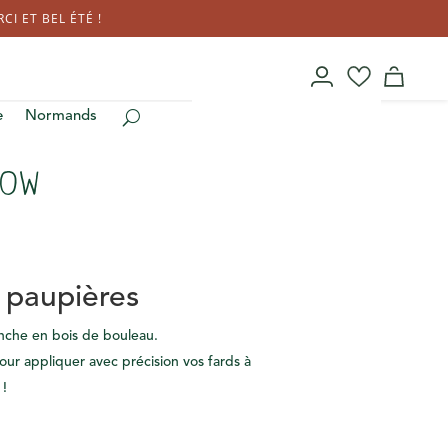
I ET BEL ÉTÉ !
e
Normands
dow
 paupières
che en bois de bouleau.
ur appliquer avec précision vos fards à
 !