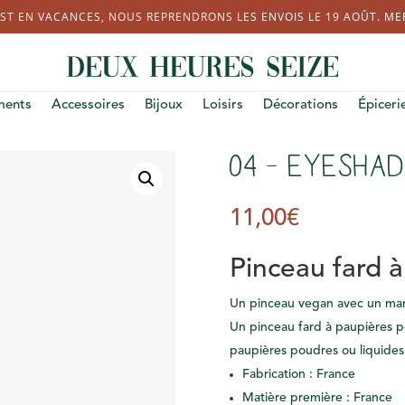
ST EN VACANCES, NOUS REPRENDRONS LES ENVOIS LE 19 AOÛT. MERC
ments
Accessoires
Bijoux
Loisirs
Décorations
Épiceri
04 – Eyesha
11,00
€
Pinceau fard à
Un pinceau vegan avec un man
Un pinceau fard à paupières po
paupières poudres ou liquides
Fabrication : France
Matière première : France