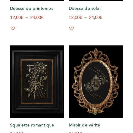
Déesse du printemps
Déesse du soleil
Plage
Plage
12,00
€
–
24,00
€
12,00
€
–
24,00
€
de
de
prix :
prix :
12,00€
12,00€
à
à
24,00€
24,00€
Squelette romantique
Miroir de vérité