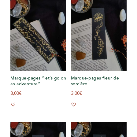
24,00€
Marque-pages “let’s go on
Marque-pages fleur de
an adventure”
sorcière
3,00
€
3,00
€