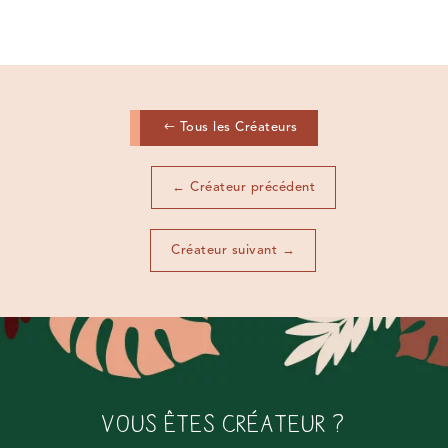
Tous les Créateurs
←
Créateur précédent
Créateur suivant
→
VOUS ÊTES CRÉATEUR ?