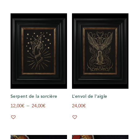
Serpent de la sorcière
L’envol de l’aigle
Plage
12,00
€
–
24,00
€
24,00
€
de
prix :
12,00€
à