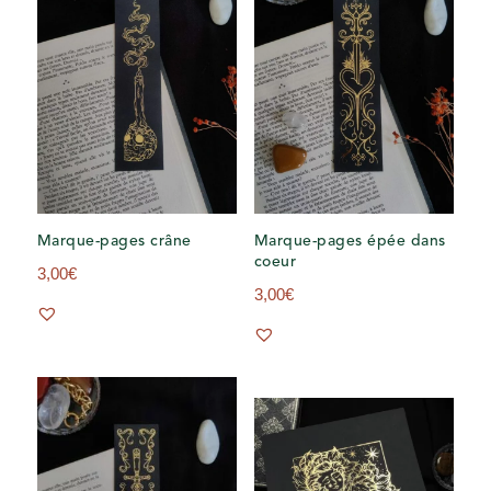
Marque-pages crâne
Marque-pages épée dans
coeur
3,00
€
3,00
€