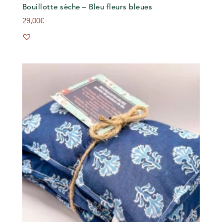
Bouillotte sèche – Bleu fleurs bleues
29,00
€
s