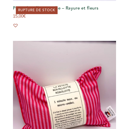
Petite bouillotte sèche – Rayure et fleurs
RUPTURE DE STOCK
15,00
€