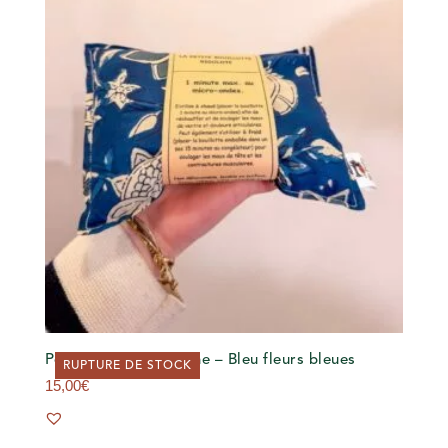
Petite bouillotte sèche – Bleu fleurs bleues
RUPTURE DE STOCK
15,00
€