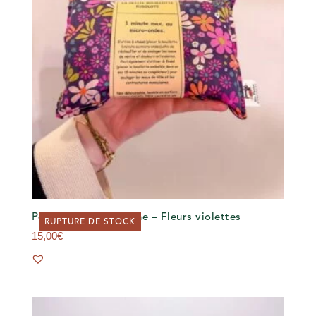
Petite bouillotte sèche – Fleurs violettes
RUPTURE DE STOCK
15,00
€