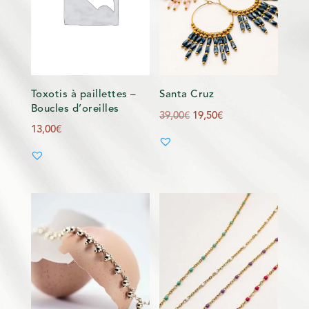
Toxotis à paillettes –
Santa Cruz
Boucles d’oreilles
Le
Le
39,00
€
19,50
€
13,00
€
prix
prix
initial
actuel
était :
est :
39,00€.
19,50€.