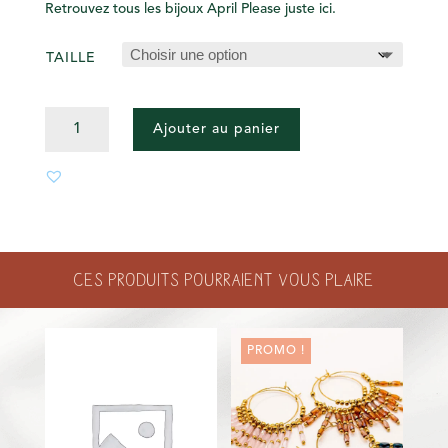
Retrouvez tous les bijoux April Please juste ici.
TAILLE
QUANTITÉ
Ajouter au panier
DE
BAGUE
-
VINCENT
-
BLEUE
Ces produits pourraient vous plaire
PROMO !