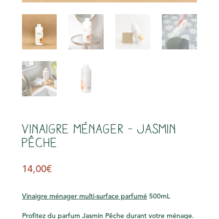
s
Vinaigre ménager – Jasmin
Pêche
14,00
€
Vinaigre ménager multi-surface parfumé
500mL
Profitez du parfum
Jasmin Pêche
durant votre ménage.