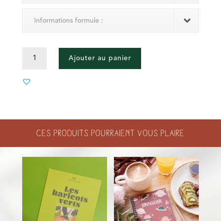
Informations formule :
QUANTITÉ
Ajouter au panier
DE
VINAIGRE
MÉNAGER
-
JASMIN
PÊCHE
Ces produits pourraient vous plaire