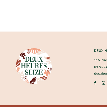
DEUX H
116, rue
09 86 2
deuxhe