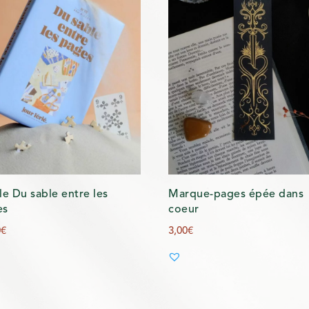
le Du sable entre les
Marque-pages épée dans
es
coeur
0
€
3,00
€