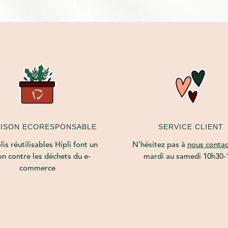
AISON ECORESPONSABLE
SERVICE CLIENT
is réutilisables Hipli font un
N’hésitez pas à
nous contac
on contre les déchets du e-
mardi au samedi 10h30-
commerce