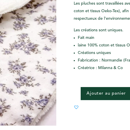
Les pluches sont travaillées a
coton et tissus Oeko-Tex), afin
respectueux de l’environneme
Les créations sont uniques.
Fait main
laine 100% coton et tissus 
Créations uniques
Fabrication : Normandie (Fr
Créatrice : Milanna & Co
Ajouter au panier
QUANTITÉ
DE
TORTUE
BLEUE
-
PELUCHE