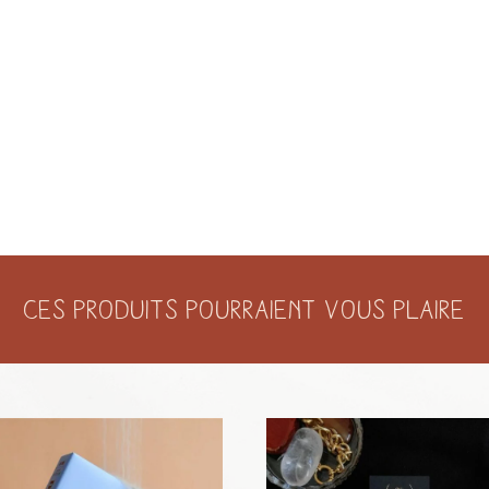
AU
CROCHET
QUI
TIENT
LE
CARRÉ
Ces produits pourraient vous plaire