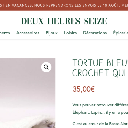
ST EN VACANCES, NOUS REPRENDRONS LES ENVOIS LE 19 AOÛT. MERC
ments
Accessoires
Bijoux
Loisirs
Décorations
Épiceri
Tortue bleu
crochet qui 
35,00
€
Vous pouvez retrouver
différe
Éléphant, Lapin… il y en a pour
C’est au cœur de la Basse-Nor