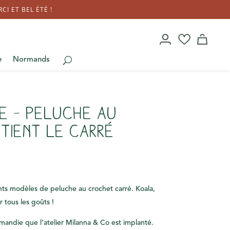
I ET BEL ÉTÉ !
e
Normands
e – Peluche au
tient le carré
nts
modèles de peluche au crochet carré. Koala,
 tous les goûts !
mandie que l’atelier Milanna & Co est implanté.