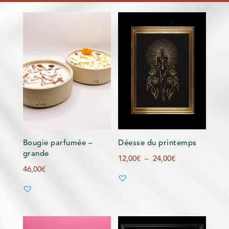
Bougie parfumée –
Déesse du printemps
grande
Plage
12,00
€
–
24,00
€
46,00
€
de
prix :
12,00€
à
24,00€