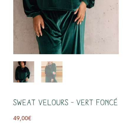
s
Sweat Velours – Vert Foncé
49,00
€