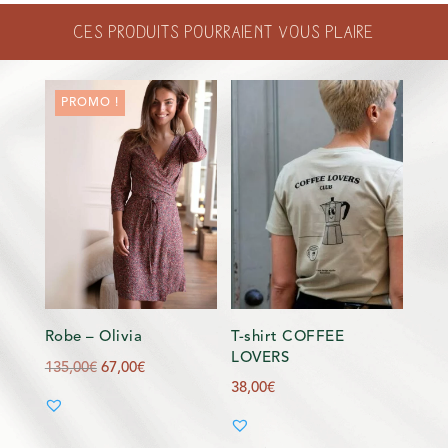
FONCÉ
Ces produits pourraient vous plaire
PROMO !
Robe – Olivia
T-shirt COFFEE
LOVERS
Le
Le
135,00
€
67,00
€
38,00
€
prix
prix
initial
actuel
était :
est :