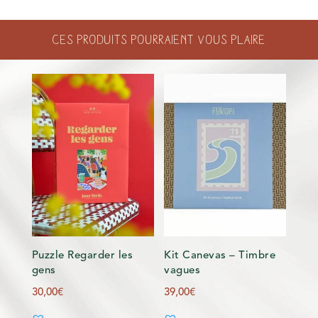
INSECTS
PAPILLONS
Ces produits pourraient vous plaire
Puzzle Regarder les
Kit Canevas – Timbre
gens
vagues
30,00
€
39,00
€