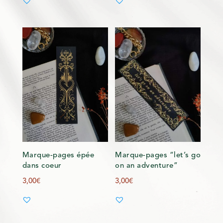
Marque-pages épée
Marque-pages “let’s go
dans coeur
on an adventure”
3,00
€
3,00
€