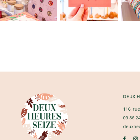
DEUX H
116, rue
09 86 2
deuxhe