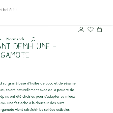
 bel été !
e
Normands
nt demi-lune –
rgamote
oid surgras à base d’huiles de coco et de sésame
que
, coloré naturellement avec de la poudre de
 pépins ont été choisies pour s’adapter au mieux
emi-Lune fait écho à la douceur des nuits
rgamote vient rafraîchir les soirées estivales.