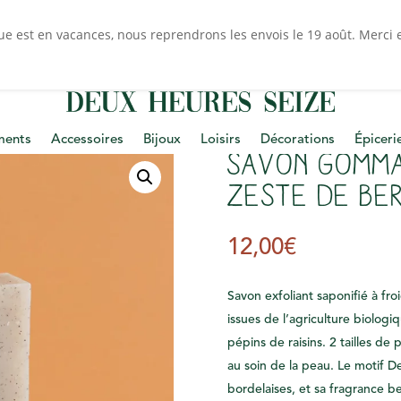
ue est en vacances, nous reprendrons les envois le 19 août. Merci et
ments
Accessoires
Bijoux
Loisirs
Décorations
Épiceri
Savon gomma
Zeste de Be
12,00
€
Savon exfoliant saponifié à fr
issues de l’agriculture biologi
pépins de raisins. 2 tailles de
au soin de la peau. Le motif D
bordelaises, et sa fragrance be