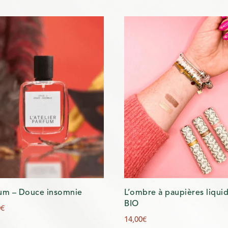
um – Douce insomnie
L’ombre à paupières liqui
BIO
0
€
14,00
€