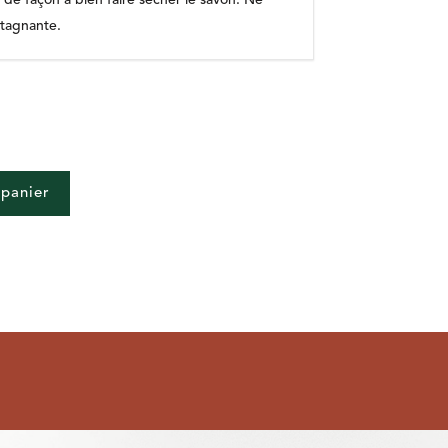
de façon à bien faire sécher le savon. Ne
stagnante.
 panier