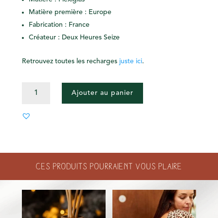
Matière première : Europe
Fabrication : France
Créateur : Deux Heures Seize
Retrouvez toutes les recharges
juste ici
.
QUANTITÉ
Ajouter au panier
DE
RECHARGES
-
BO
FLEURS
UNI
Ces produits pourraient vous plaire
-
ROSE