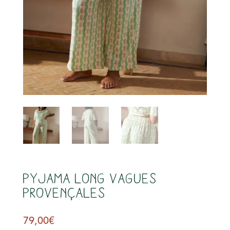
s
PYJAMA LONG Vagues
Provençales
79,00
€