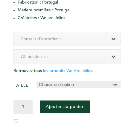
Fabrication : Portugal
Matière première : Portugal
Créatrices : We are Jolies
Conseils d'entretien :
We are Jolies :
Retrouvez tous
les produits We Are Jolies
.
TAILLE
QUANTITÉ
Ajouter au panier
DE
PYJAMA
LONG
VAGUES