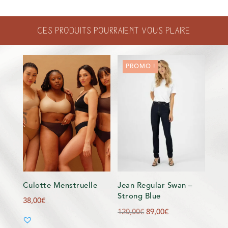
PROVENÇALES
Ces produits pourraient vous plaire
PROMO !
Culotte Menstruelle
Jean Regular Swan –
Strong Blue
38,00
€
Le
Le
120,00
€
89,00
€
prix
prix