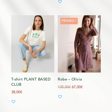
initial
actuel
était :
est :
120,00€.
89,00€.
PROMO !
T-shirt PLANT BASED
Robe – Olivia
CLUB
Le
Le
135,00
€
67,00
€
38,00
€
prix
prix
initial
actuel
était :
est :