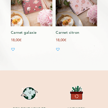
Carnet galaxie
Carnet citron
18,00
€
18,00
€