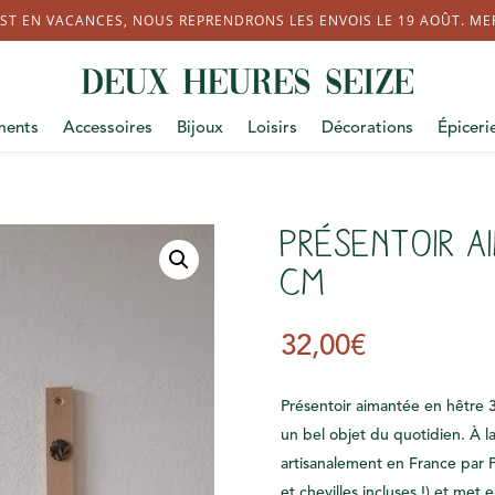
ST EN VACANCES, NOUS REPRENDRONS LES ENVOIS LE 19 AOÛT. MERC
ments
Accessoires
Bijoux
Loisirs
Décorations
Épiceri
Présentoir a
cm
32,00
€
Présentoir aimantée en hêtre 3
un bel objet du quotidien. À l
artisanalement en France par P
et chevilles incluses !) et met 