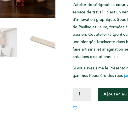
L’atelier de sérigraphie, cœur 
espace de travail : c’est un vé
d’innovation graphique. Sous l
de Pauline et Laura, formées à
passion. Cet atelier (à Lyon) ou
une plongée fascinante dans leu
faire artisanal et imagination
créations exceptionnelles !
Si vous avez aimé le Présentoi
gammes Poussière des rues
ju
QUANTITÉ
Ajouter au
DE
PRÉSENTOIR
AIMANTÉE
EN
HÊTRE