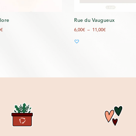
flore
Rue du Vaugueux
Plage
0
€
6,00
€
–
11,00
€
de
prix :
6,00€
à
11,00€