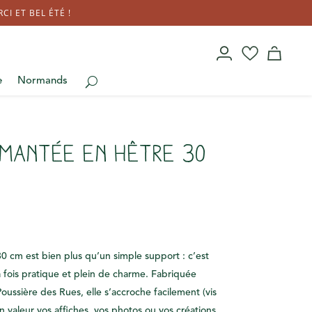
I ET BEL ÉTÉ !
e
Normands
imantée en hêtre 30
0 cm est bien plus qu’un simple support : c’est
a fois pratique et plein de charme. Fabriquée
oussière des Rues, elle s’accroche facilement (vis
en valeur vos affiches, vos photos ou vos créations