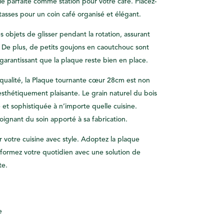
èle parfaite comme station pour votre café. Placez-
es tasses pour un coin café organisé et élégant.
objets de glisser pendant la rotation, assurant
es. De plus, de petits goujons en caoutchouc sont
, garantissant que la plaque reste bien en place.
ualité, la Plaque tournante cœur 28cm est non
sthétiquement plaisante. Le grain naturel du bois
et sophistiquée à n’importe quelle cuisine.
ignant du soin apporté à sa fabrication.
 votre cuisine avec style. Adoptez la plaque
formez votre quotidien avec une solution de
te.
e