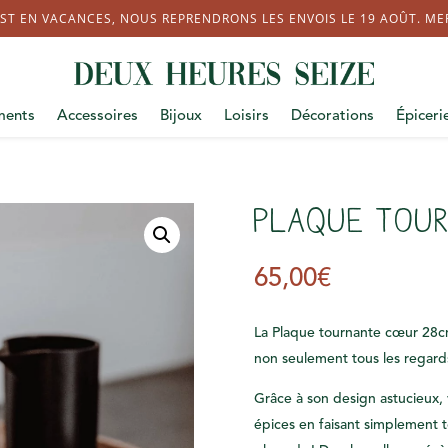
ST EN VACANCES, NOUS REPRENDRONS LES ENVOIS LE 19 AOÛT. MERC
ments
Accessoires
Bijoux
Loisirs
Décorations
Épiceri
Plaque tou
65,00
€
La Plaque tournante cœur 28cm
non seulement tous les regards
Grâce à son design astucieux, 
épices en faisant simplement to