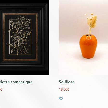
lette romantique
Soliflore
0
€
18,00
€