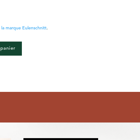
e
la marque Eulenschnitt
.
 panier