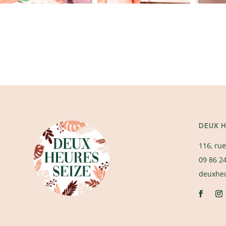
DEUX H
116, rue
09 86 2
deuxhe