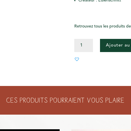
Créateur : Eulenschnitt
Retrouvez tous les produits d
QUANTITÉ
Ajouter au
DE
PLAQUE
TOURNANTE
CŒUR
28CM
Ces produits pourraient vous plaire