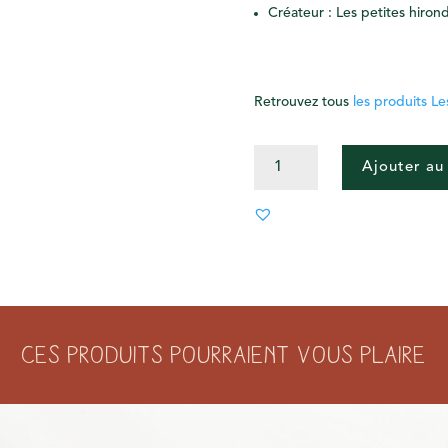
Créateur : Les petites hirond
Retrouvez tous
les produits Les
QUANTITÉ
Ajouter au
DE
PIN'S
SACRÉ
COEUR
Ces produits pourraient vous plaire