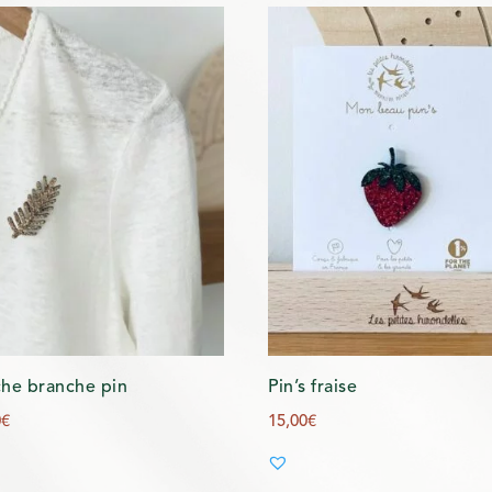
he branche pin
Pin’s fraise
0
€
15,00
€