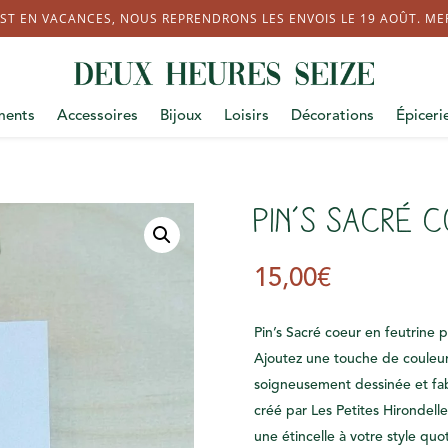
ST EN VACANCES, NOUS REPRENDRONS LES ENVOIS LE 19 AOÛT. MERC
ments
Accessoires
Bijoux
Loisirs
Décorations
Épiceri
Pin’s Sacré 
15,00
€
Pin’s Sacré coeur en feutrine p
Ajoutez une touche de couleur 
soigneusement dessinée et fab
créé par Les Petites Hirondelle
une étincelle à votre style quo