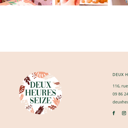
DEUX H
116, rue
09 86 2
deuxhe