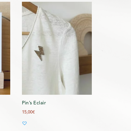
Pin’s Eclair
15,00
€