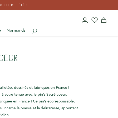
I ET BEL ÉTÉ !
e
Normands
coeur
ailletée, dessinés et fabriqués en France !
à votre tenue avec le pin’s Sacré coeur,
riquée en France ! Ce pin’s écoresponsable,
s, incarne la poésie et la délicatesse, apportant
tidien.