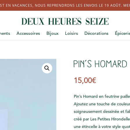
ST EN VACANCES, NOUS REPRENDRONS LES ENVOIS LE 19 AOÛT. MERC
ments
Accessoires
Bijoux
Loisirs
Décorations
Épiceri
Pin’s Homard
15,00
€
Pin’s Homard en feutrine paill
Ajoutez une touche de couleur
soigneusement dessinée et fab
créé par Les Petites Hirondelle
une étincelle à votre style quo