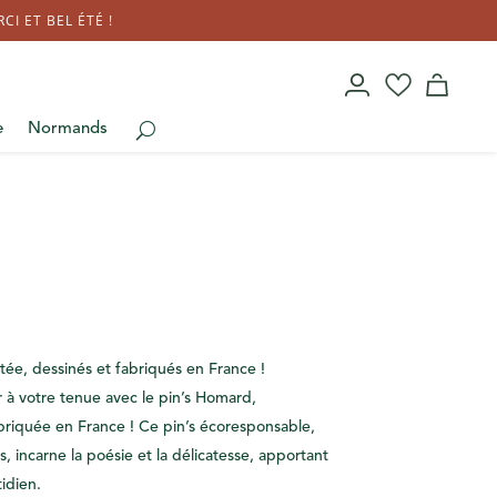
I ET BEL ÉTÉ !
e
Normands
etée, dessinés et fabriqués en France !
 à votre tenue avec le pin’s Homard,
riquée en France ! Ce pin’s écoresponsable,
s, incarne la poésie et la délicatesse, apportant
tidien.