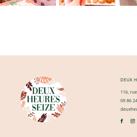
DEUX H
116, rue
09 86 2
deuxhe