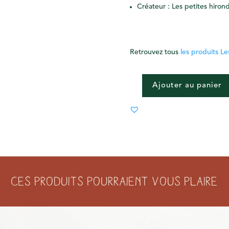
Créateur : Les petites hirond
Retrouvez tous
les produits Les
Ajouter au panier
QUANTITÉ
DE
PIN'S
HOMARD
Ces produits pourraient vous plaire