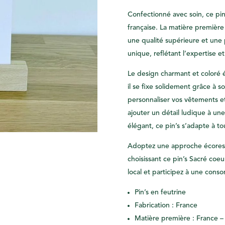
Confectionné avec soin, ce pin’
française. La matière première
une qualité supérieure et une
unique, reflétant l’expertise et
Le design charmant et coloré év
il se fixe solidement grâce à 
personnaliser vos vêtements et
ajouter un détail ludique à un
élégant, ce pin’s s’adapte à to
Adoptez une approche écoresp
choisissant ce pin’s Sacré coeur
local et participez à une cons
Pin’s en feutrine
Fabrication : France
Matière première : France 