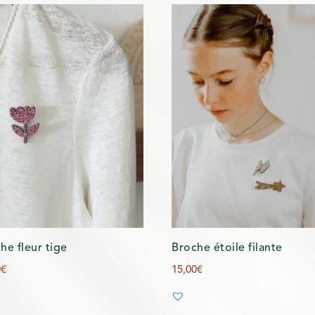
he fleur tige
Broche étoile filante
0
€
15,00
€