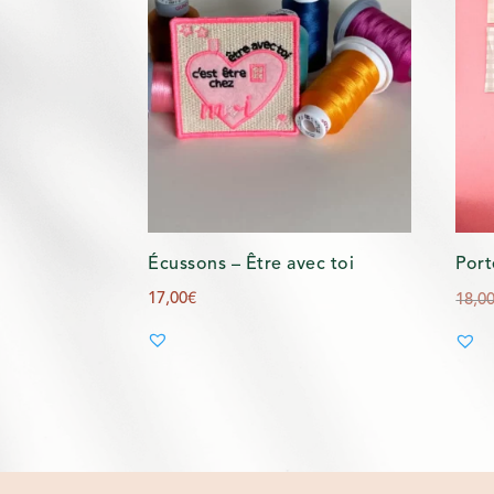
Écussons – Être avec toi
Port
17,00
€
18,0