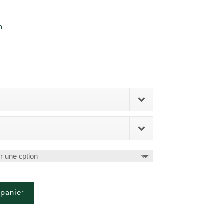
m
 panier