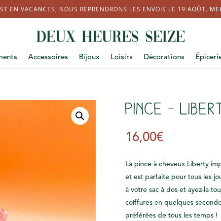
ST EN VACANCES, NOUS REPRENDRONS LES ENVOIS LE 19 AOÛT. MERC
ments
Accessoires
Bijoux
Loisirs
Décorations
Épiceri
Pince – Liber
16,00
€
La pince à cheveux Liberty im
et est parfaite pour tous les j
à votre sac à dos et ayez-la t
coiffures en quelques secondes
préférées de tous les temps !