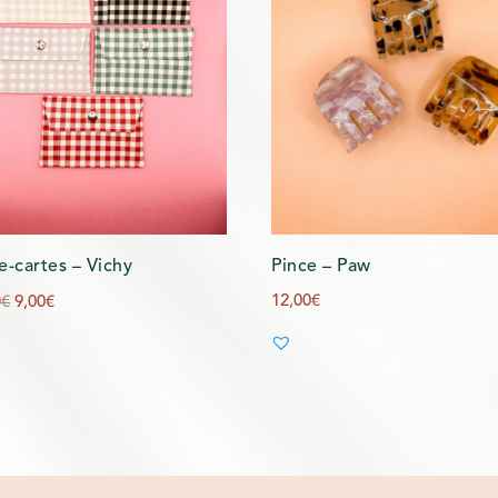
e-cartes – Vichy
Pince – Paw
Le
Le
12,00
€
0
€
9,00
€
prix
prix
initial
actuel
était :
est :
18,00€.
9,00€.