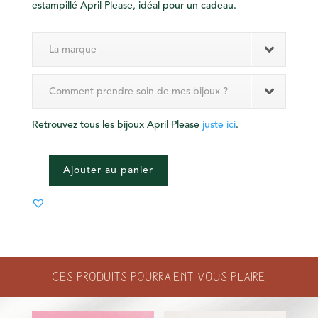
estampillé April Please, idéal pour un cadeau.
La marque
Comment prendre soin de mes bijoux ?
Retrouvez tous les bijoux April Please
juste ici
.
Ajouter au panier
QUANTITÉ
DE
PIERCING
-
PAUL
-
Ces produits pourraient vous plaire
ROSE