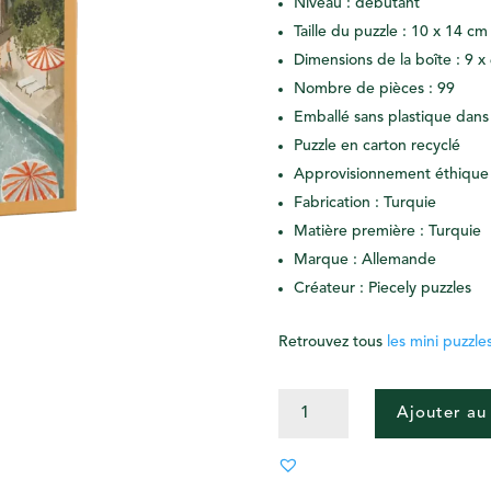
Niveau : débutant
Taille du puzzle : 10 x 14 cm
Dimensions de la boîte : 9 x
Nombre de pièces : 99
Emballé sans plastique dans
Puzzle en carton recyclé
Approvisionnement éthique
Fabrication : Turquie
Matière première : Turquie
Marque : Allemande
Créateur : Piecely puzzles
Retrouvez tous
les mini puzzle
QUANTITÉ
Ajouter au
DE
MINI
PUZZLE