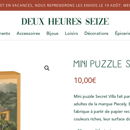
ST EN VACANCES, NOUS REPRENDRONS LES ENVOIS LE 19 AOÛT. MERC
ments
Accessoires
Bijoux
Loisirs
Décorations
Épiceri
Mini puzzle 
10,00
€
Mini puzzle Secret Villa fait pa
adultes de la marque Piecely. E
fabrique à partir de papier recy
couleurs riches, leur surface d