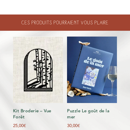
POOL
BREAK
Ces produits pourraient vous plaire
Kit Broderie – Vue
Puzzle Le goût de la
Forêt
mer
25,00
€
30,00
€