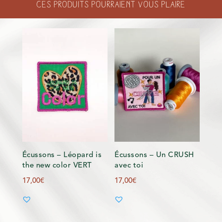
Ces produits pourraient vous plaire
VIOLET
VERT
Écussons – Léopard is
Écussons – Un CRUSH
the new color VERT
avec toi
17,00
€
17,00
€