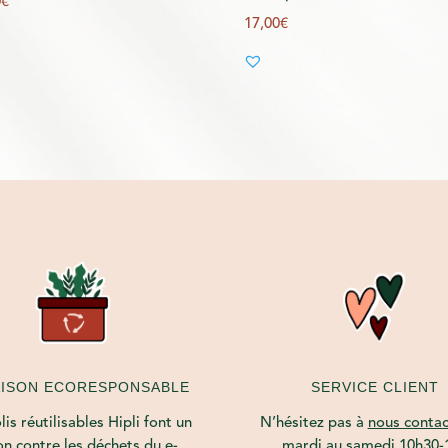
0
€
17,00
€
AISON ECORESPONSABLE
SERVICE CLIENT
is réutilisables Hipli font un
N’hésitez pas à
nous contac
on contre les déchets du e-
mardi au samedi 10h30-