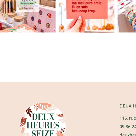
DEUX H
116, rue
09 86 2
deuxhe