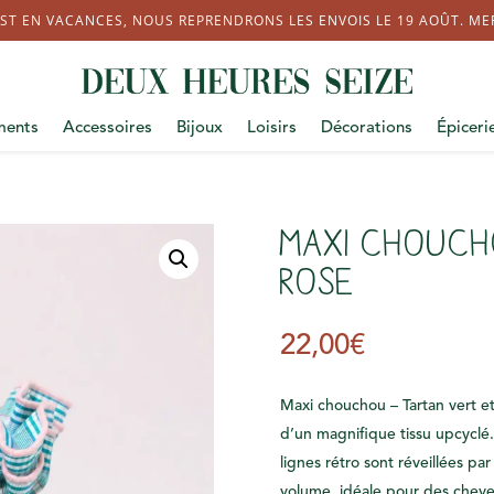
ST EN VACANCES, NOUS REPRENDRONS LES ENVOIS LE 19 AOÛT. MERC
ments
Accessoires
Bijoux
Loisirs
Décorations
Épiceri
Maxi chouch
rose
22,00
€
Maxi chouchou – Tartan vert et 
d’un magnifique tissu upcyclé.
lignes rétro sont réveillées pa
volume, idéale pour des cheve