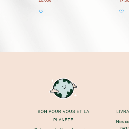
26,00
€
17,0
LIVR
BON POUR VOUS ET LA
PLANÈTE
Nos col
cart