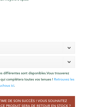
es différentes sont disponibles.Vous trouverez
 qui complétera toutes vos tenues !
Retrouvez les
uchous ici
.
TIME DE SON SUCCÈS ! VOUS SOUHAITEZ
CE PRODUIT SERA DE RETOUR EN STOCK ?