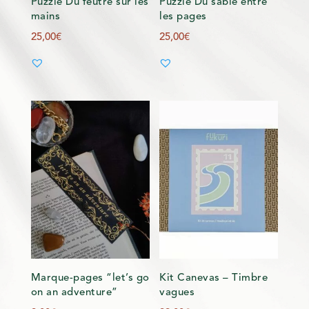
Puzzle Du feutre sur les
Puzzle Du sable entre
mains
les pages
25,00
€
25,00
€
Marque-pages “let’s go
Kit Canevas – Timbre
on an adventure”
vagues