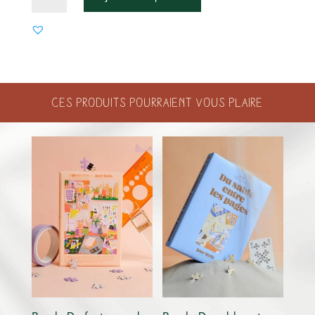
DE
MARQUE-
PAGE
MAGNÉTIQUE
–
PLANTS,
Ces produits pourraient vous plaire
CATS
&
BOOKS