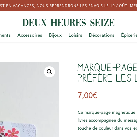
ST EN VACANCES, NOUS REPRENDRONS LES ENVOIS LE 19 AOÛT. MERC
ments
Accessoires
Bijoux
Loisirs
Décorations
Épiceri
Marque-Page
préfère les 
7,00
€
Ce marque-page magnétique – J
livres accompagnée du message 
touche de couleur dans vos lec