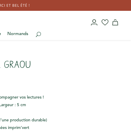
I ET BEL ÉTÉ !
e
Normands
e Graou
ompagner vos lectures !
Largeur : 5 cm
d’une production durable)
sées imprim’vert