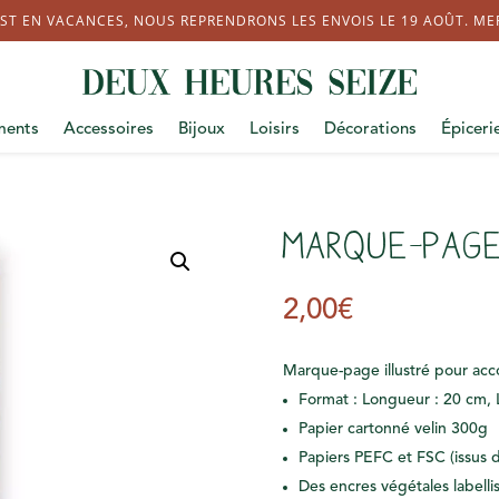
ST EN VACANCES, NOUS REPRENDRONS LES ENVOIS LE 19 AOÛT. MERC
ments
Accessoires
Bijoux
Loisirs
Décorations
Épiceri
Marque-pag
2,00
€
Marque-page illustré pour acc
Format : Longueur : 20 cm, 
Papier cartonné velin 300g
Papiers PEFC et FSC (issus 
Des encres végétales labelli