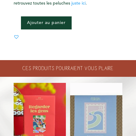
retrouvez toutes les peluches
juste ici
.
Ajouter au panier
QUANTITÉ
DE
LOUTRE
COEUR
-
PELUCHE
Ces produits pourraient vous plaire
AU
CROCHET
CARRÉ