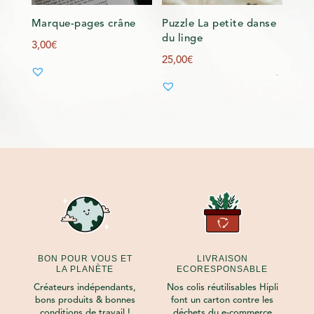
Marque-pages crâne
Puzzle La petite danse
du linge
3,00
€
25,00
€
BON POUR VOUS ET
LIVRAISON
LA PLANÈTE
ECORESPONSABLE
Créateurs indépendants,
Nos colis réutilisables Hipli
bons produits & bonnes
font un carton contre les
conditions de travail !
déchets du e-commerce