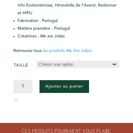
Info Endométriose,
Hirondelle de l’Avenir, Redonner
et HIPLI
Fabrication : Portugal
Matière première : Portugal
Créatrices : We are Jolies
Retrouvez tous
les produits We Are Jolies
.
TAILLE
QUANTITÉ
Ajouter au panier
DE
CULOTTE
TAILLE
HAUTE
MONIQUE
NOIR
Ces produits pourraient vous plaire