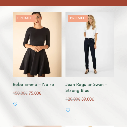
PROMO !
PROMO !
Robe Emma – Noire
Jean Regular Swan –
Strong Blue
Le
Le
150,00
€
75,00
€
Le
Le
120,00
€
89,00
€
prix
prix
prix
prix
initial
actuel
initial
actuel
était :
est :
était :
est :
150,00€.
75,00€.