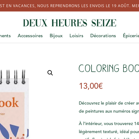
ST EN VACANCES, NOUS REPRENDRONS LES ENVOIS LE 19 AOÛT. MERC
ments
Accessoires
Bijoux
Loisirs
Décorations
Épiceri
Coloring boo
13,00
€
Découvrez le plaisir de créer a
de peintures aux numéros sign
À l’intérieur, vous trouverez 1
légèrement texturé, idéal pou