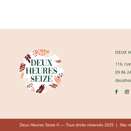
DEUX H
116, rue
09 86 2
deuxhe
Deux Heures Seize © — Tous droits réservés 2025 | Site r