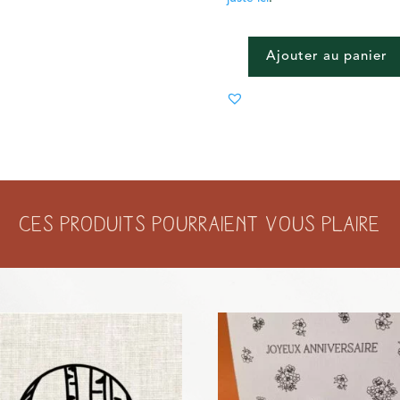
Ajouter au panier
QUANTITÉ
DE
COLORING
BOOK
-
FLORAL
A6
Ces produits pourraient vous plaire