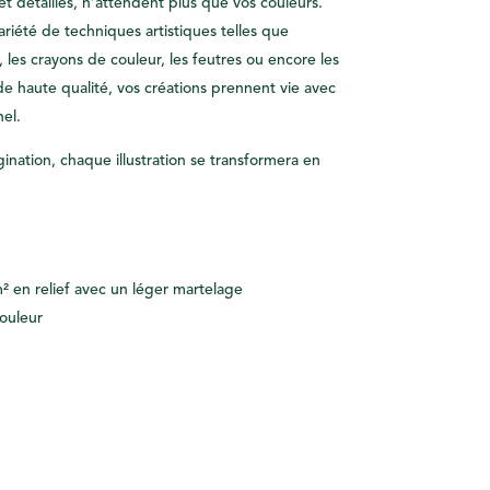
s et détaillés, n’attendent plus que vos couleurs.
ariété de techniques artistiques telles que
le, les crayons de couleur, les feutres ou encore les
e haute qualité, vos créations prennent vie avec
el.
agination, chaque illustration se transformera en
 en relief avec un léger martelage
couleur