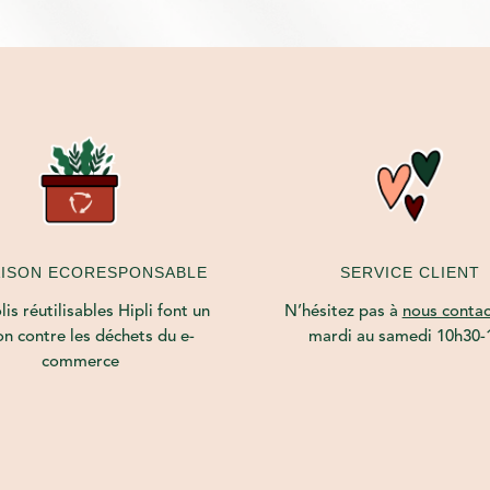
AISON ECORESPONSABLE
SERVICE CLIENT
is réutilisables Hipli font un
N’hésitez pas à
nous contac
on contre les déchets du e-
mardi au samedi 10h30-
commerce