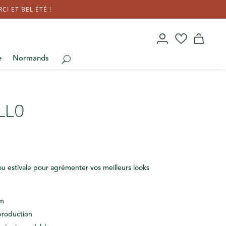
I ET BEL ÉTÉ !
e
Normands
ello
ijou estivale pour agrémenter vos meilleurs looks
cm
production