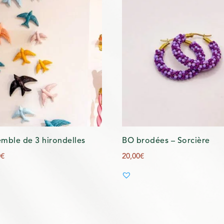
mble de 3 hirondelles
BO brodées – Sorcière
0
€
20,00
€