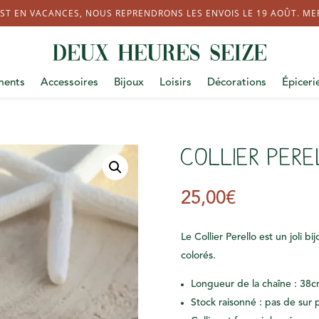
ST EN VACANCES, NOUS REPRENDRONS LES ENVOIS LE 19 AOÛT. MERC
ments
Accessoires
Bijoux
Loisirs
Décorations
Épiceri
Collier Per
25,00
€
Le Collier Perello est un joli b
colorés.
Longueur de la chaîne : 38
Stock raisonné : pas de sur 