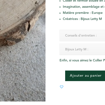
Collier et fermoir bouée en 
Imagination, assemblage et 
Matière première : Europe
Créatrices : Bijoux Letty M
Conseils d'entretien :
Bijoux Letty M :
Enfin, si vous aimez le Collier 
Ajouter au panier
QUANTITÉ
DE
COLLIER
PERELLO