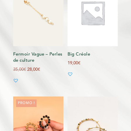
Fermoir Vague – Perles
Big Créole
de culture
19,00
€
Le
Le
35,00
€
28,00
€
prix
prix
initial
actuel
était :
est :
35,00€.
28,00€.
PROMO !