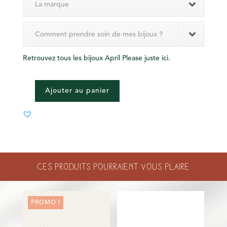
La marque
Comment prendre soin de mes bijoux ?
Retrouvez tous les bijoux April Please juste ici.
Ajouter au panier
QUANTITÉ
DE
CHAINE
-
LEON
-
Ces produits pourraient vous plaire
CHAMPAGNE
PROMO !