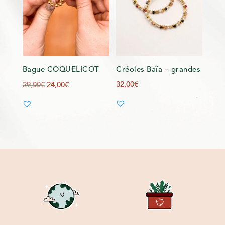
Bague COQUELICOT
Créoles Baïa – grandes
Le
Le
32,00
€
29,00
€
24,00
€
prix
prix
initial
actuel
était :
est :
29,00€.
24,00€.