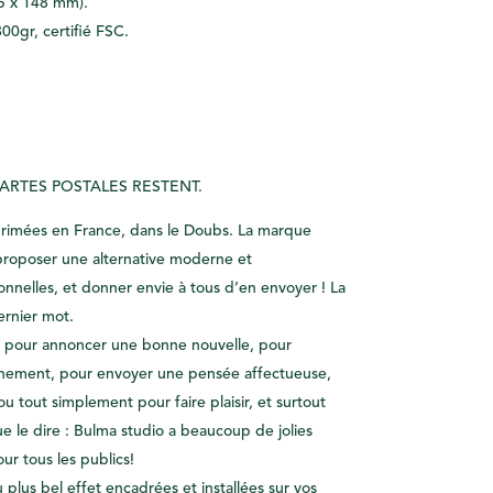
5 x 148 mm).
00gr, certifié FSC.
CARTES POSTALES RESTENT.
primées en France, dans le Doubs. La marque
proposer une alternative moderne et
onnelles, et donner envie à tous d’en envoyer ! La
ernier mot.
e, pour annoncer une bonne nouvelle, pour
ènement, pour envoyer une pensée affectueuse,
u tout simplement pour faire plaisir, et surtout
ue le dire : Bulma studio a beaucoup de jolies
ur tous les publics!
u plus bel effet encadrées et installées sur vos