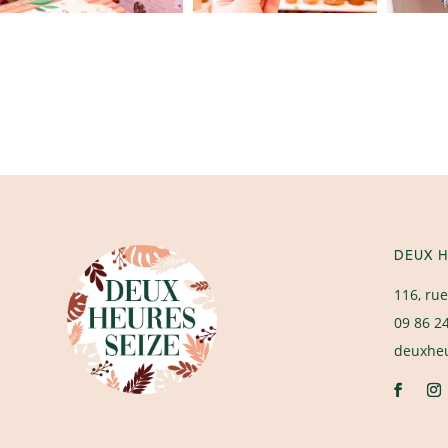
DEUX H
116, rue
09 86 2
deuxhe