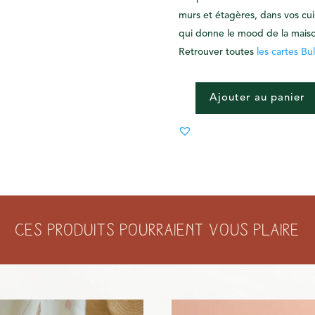
murs et étagères, dans vos cuis
qui donne le mood de la maiso
Retrouver toutes
les cartes Bul
Ajouter au panier
QUANTITÉ
DE
CARTE
"MARIAGE"
:
THUNES
!
Ces produits pourraient vous plaire