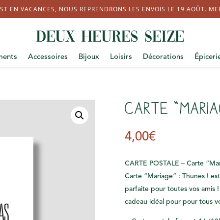
ST EN VACANCES, NOUS REPRENDRONS LES ENVOIS LE 19 AOÛT. MERC
ments
Accessoires
Bijoux
Loisirs
Décorations
Épiceri
Carte “Maria
4,00
€
CARTE POSTALE – Carte “Mari
Carte “Mariage” : Thunes ! es
parfaite pour toutes vos amis ! 
cadeau idéal pour pour tous 