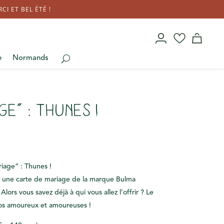
I ET BEL ÉTÉ !
e
Normands
ge” : Thunes !
age” : Thunes !
t une carte de mariage de la marque Bulma
Alors vous savez déjà à qui vous allez l’offrir ? Le
vos amoureux et amoureuses !