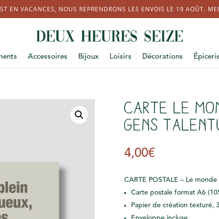
ST EN VACANCES, NOUS REPRENDRONS LES ENVOIS LE 19 AOÛT. MERC
ments
Accessoires
Bijoux
Loisirs
Décorations
Épiceri
Carte Le mon
gens talen
4,00
€
CARTE POSTALE – Le monde e
Carte postale format A6 (10
Papier de création texturé, 3
Enveloppe incluse.