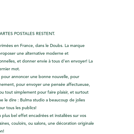
CARTES POSTALES RESTENT.
primées en France, dans le Doubs. La marque
proposer une alternative moderne et
onnelles, et donner envie à tous d’en envoyer! La
ernier mot.
e, pour annoncer une bonne nouvelle, pour
ènement, pour envoyer une pensée affectueuse,
u tout simplement pour faire plaisir, et surtout
ue le dire : Bulma studio a beaucoup de jolies
ur tous les publics!
u plus bel effet encadrées et installées sur vos
ines, couloirs, ou salons, une décoration originale
on!