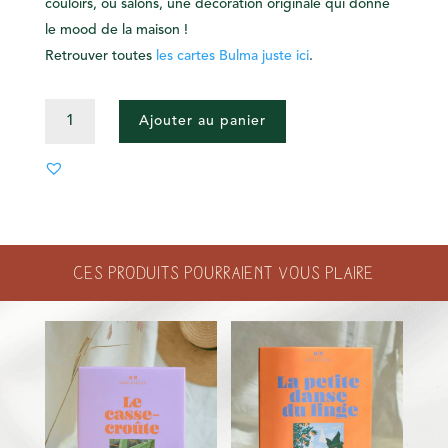
couloirs, ou salons, une décoration originale qui donne
le mood de la maison !
Retrouver toutes
les cartes Bulma juste ici
.
QUANTITÉ
Ajouter au panier
DE
CARTE
JE
T'AIME
Ces produits pourraient vous plaire