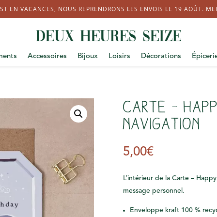
ST EN VACANCES, NOUS REPRENDRONS LES ENVOIS LE 19 AOÛT. MERC
ments
Accessoires
Bijoux
Loisirs
Décorations
Épiceri
Carte – Happ
Navigation
5,00
€
L’intérieur de la Carte – Happy
message personnel.
Enveloppe kraft 100 % recy