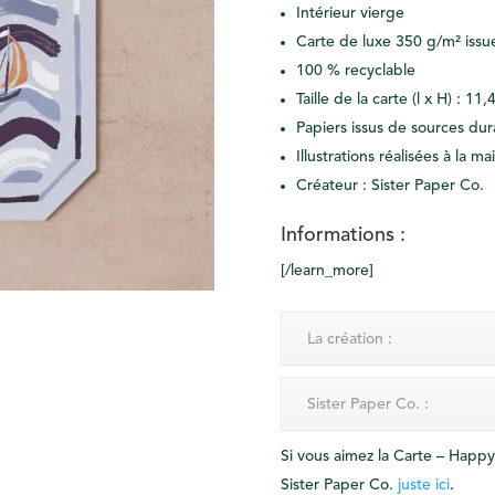
Intérieur vierge
Carte de luxe 350 g/m² issu
100 % recyclable
Taille de la carte (l x H) : 1
Papiers issus de sources dur
Illustrations réalisées à la m
Créateur : Sister Paper Co.
Informations :
[/learn_more]
La création :
Sister Paper Co. :
Si vous aimez la Carte – Happ
Sister Paper Co.
juste ici
.