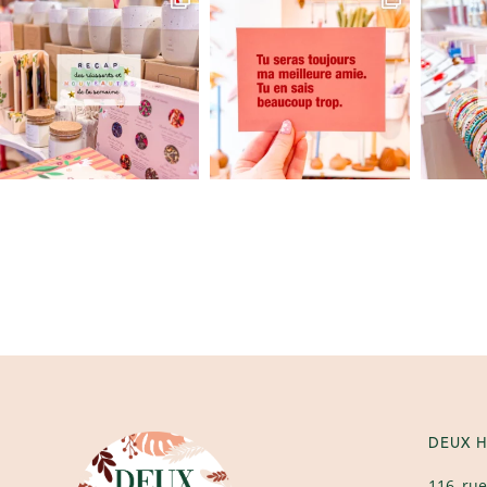
DEUX H
116, rue