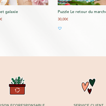
et galaxie
Puzzle Le retour du march
0
€
30,00
€
AISON ECORESPONSABLE
SERVICE CLIENT