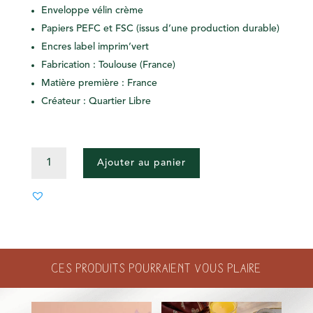
Enveloppe vélin crème
Papiers PEFC et FSC (issus d’une production durable)
Encres label imprim’vert
Fabrication : Toulouse (France)
Matière première : France
Créateur : Quartier Libre
QUANTITÉ
Ajouter au panier
DE
CARTE
DOUBLE
COEUR
DE
BEURRE
Ces produits pourraient vous plaire