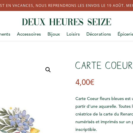
ST EN VACANCES, NOUS REPRENDRONS LES ENVOIS LE 19 AOÛT. MERC
ments
Accessoires
Bijoux
Loisirs
Décorations
Épiceri
Carte Coeur
4,00
€
Carte Coeur fleurs bleues est u
partir d’une aquarelle. Toutes l
créatrice de la carte du Renard.
numérisés et imprimés sur un 
inscriptible.