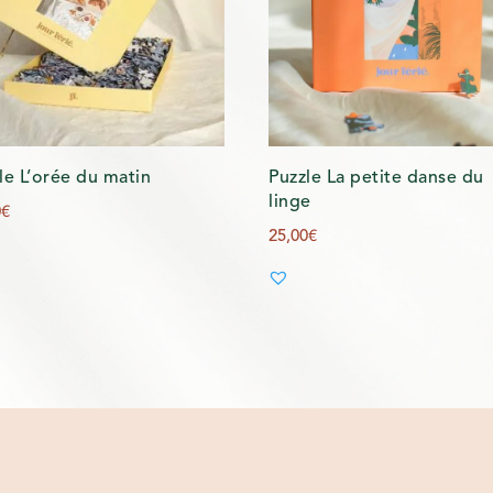
le L’orée du matin
Puzzle La petite danse du
linge
0
€
25,00
€